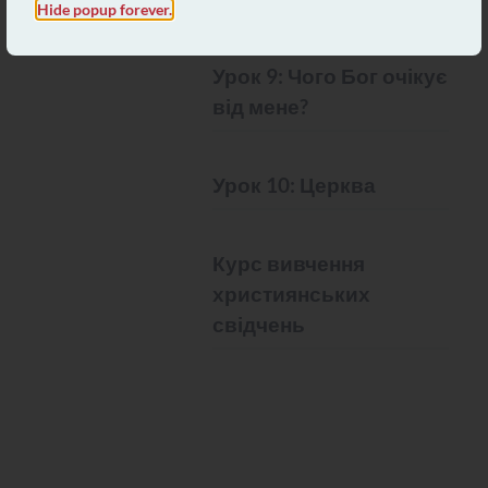
Hide popup forever.
MISC.
Урок 9: Чого Бог очікує
від мене?
MISC.
Урок 10: Церква
MISC.
Курс вивчення
християнських
свідчень