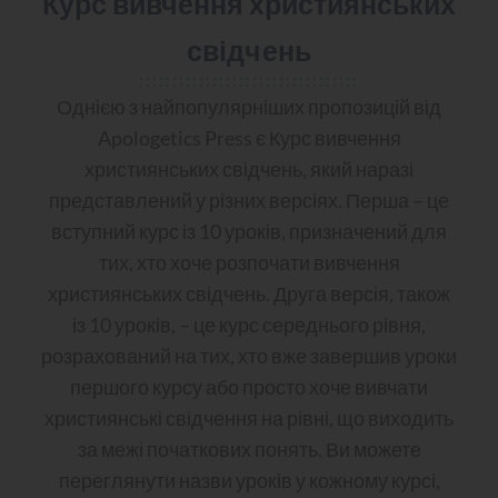
Курс вивчення християнських
свідчень
Однією з найпопулярніших пропозицій від
Apologetics Press є Курс вивчення
християнських свідчень, який наразі
представлений у різних версіях. Перша – це
вступний курс із 10 уроків, призначений для
тих, хто хоче розпочати вивчення
християнських свідчень. Друга версія, також
із 10 уроків, – це курс середнього рівня,
розрахований на тих, хто вже завершив уроки
першого курсу або просто хоче вивчати
християнські свідчення на рівні, що виходить
за межі початкових понять. Ви можете
переглянути назви уроків у кожному курсі,