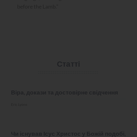
before the Lamb.”
Статті
MISC.
Віра, докази та достовірне свідчення
Eric Lyons
MISC.
Чи існував Ісус Христос у Божій подобі,