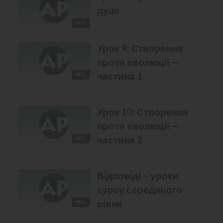
душі
MISC.
Урок 9: Створення
проти еволюції —
частина 1
MISC.
Урок 10: Створення
проти еволюції —
частина 2
MISC.
Відповіді – уроки
курсу середнього
рівня
MISC.