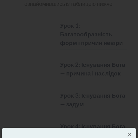
ознайомившись із таблицею нижче.
MISC.
Урок 1:
Багатообразність
форм і причин невіри
MISC.
Урок 2: Існування Бога
— причина і наслідок
MISC.
Урок 3: Існування Бога
— задум
MISC.
Урок 4: Існування Бога
— моральність