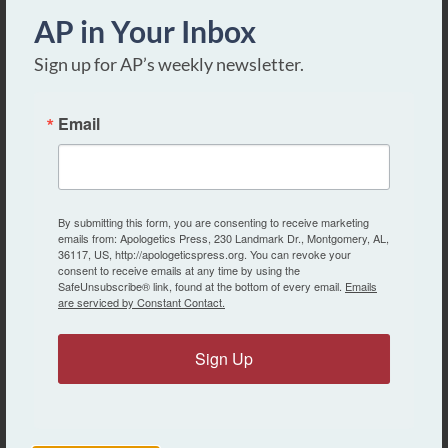
AP in Your Inbox
MISC.
Урок 5: Створення
Sign up for AP’s weekly newsletter.
проти еволюції –
частина I
Email
MISC.
Урок 6: Створення
проти еволюції –
By submitting this form, you are consenting to receive marketing
emails from: Apologetics Press, 230 Landmark Dr., Montgomery, AL,
частина II
36117, US, http://apologeticspress.org. You can revoke your
consent to receive emails at any time by using the
SafeUnsubscribe® link, found at the bottom of every email.
Emails
MISC.
are serviced by Constant Contact.
Урок 7: Загальний
вступ до Біблії
Sign Up
MISC.
Урок 8: Натхненність
Біблії